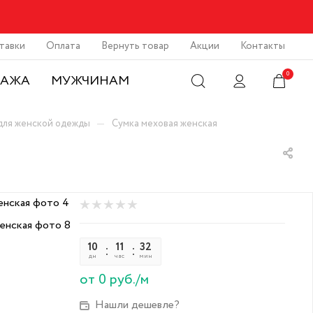
тавки
Оплата
Вернуть товар
Акции
Контакты
0
ДАЖА
МУЖЧИНАМ
—
для женской одежды
Сумка меховая женская
10
11
32
46
дн
час
мин
сек
от 0 руб./м
Нашли дешевле?