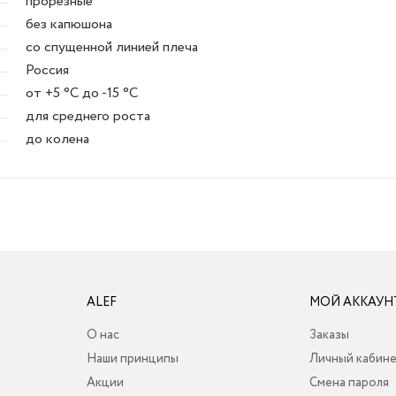
прорезные
без капюшона
со спущенной линией плеча
Россия
от +5 °C до -15 °C
для среднего роста
до колена
ALEF
МОЙ АККАУН
О нас
Заказы
Наши принципы
Личный кабин
Акции
Смена пароля