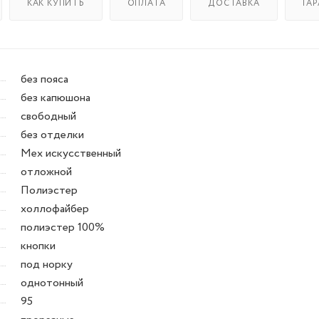
КАК КУПИТЬ
ОПЛАТА
ДОСТАВКА
ГА
без пояса
без капюшона
свободный
без отделки
Мех искусственный
отложной
Полиэстер
холлофайбер
полиэстер 100%
кнопки
под норку
однотонный
95