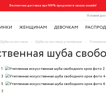
Бесплатная доставка при 100% предоплате заказа онлайн!
Условия дос
ИНКИ
ЖЕНЩИНАМ
ДЕВОЧКАМ
РАСПРО
—
—
Шубы из эко-меха
Шубы из эко-меха утеплённые
Утепленна
ственная шуба своб