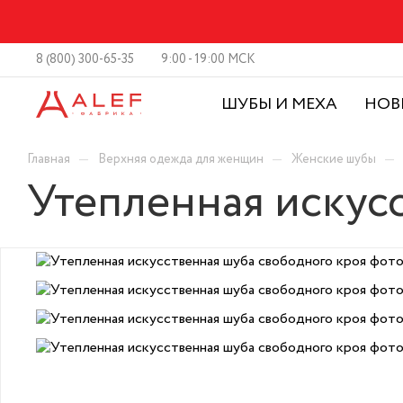
8 (800) 300-65-35
9:00 - 19:00 МСК
ШУБЫ И МЕХА
НОВ
—
—
—
Главная
Верхняя одежда для женщин
Женские шубы
Утепленная искус