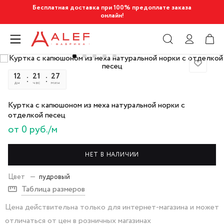
Бесплатная доставка при 100% предоплате заказа
онлайн!
12
21
27
27
дн
час
мин
сек
Куртка с капюшоном из меха натуральной норки с
отделкой песец
от 0 руб./м
НЕТ В НАЛИЧИИ
Цвет
—
пудровый
Таблица размеров
Цена действительна только для интернет-магазина и может
отличаться от цен в розничных магазинах